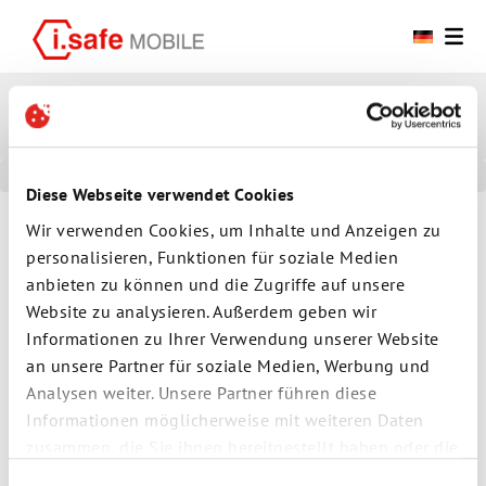
Lösungsstartseite
Smartphones
Diese Webseite verwendet Cookies
Wir verwenden Cookies, um Inhalte und Anzeigen zu
IS540
personalisieren, Funktionen für soziale Medien
anbieten zu können und die Zugriffe auf unsere
Wie lauten die Package Bezeichnungen vom IS540.x?
Website zu analysieren. Außerdem geben wir
Hinweis: Die folgende Information gilt für das Smartphone IS540.x. Be
Informationen zu Ihrer Verwendung unserer Website
an unsere Partner für soziale Medien, Werbung und
Analysen weiter. Unsere Partner führen diese
Informationen möglicherweise mit weiteren Daten
zusammen, die Sie ihnen bereitgestellt haben oder die
sie im Rahmen Ihrer Nutzung der Dienste gesammelt