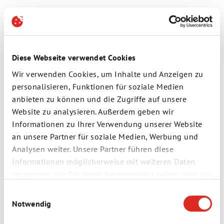
Schließen Sie nur von i.safe MOBILE freigegebenes Zubehör
an das Gerät an.
Von i.safe MOBILE freigegebenes Zubehör finden Sie auf der
i.safe MOBILE Webseite
.
Diese Webseite verwendet Cookies
Wir verwenden Cookies, um Inhalte und Anzeigen zu
personalisieren, Funktionen für soziale Medien
anbieten zu können und die Zugriffe auf unsere
Warum muss das sein?
Website zu analysieren. Außerdem geben wir
Informationen zu Ihrer Verwendung unserer Website
i.safe MOBILE-Geräte sind so konstruiert, dass sie keine
an unsere Partner für soziale Medien, Werbung und
Zündquelle in explosionsgefährdeten Bereichen darstellen.
Analysen weiter. Unsere Partner führen diese
Dies wird durch eine Sicherheitsschaltung im Inneren der
Geräts gewährleistet.
Informationen möglicherweise mit weiteren Daten
zusammen, die Sie ihnen bereitgestellt haben oder die
Durch Lade-/Datenverbindungen ohne i.safe PROTECTOR
können Strom- oder Spannungsspitzen diese elektronische
sie im Rahmen Ihrer Nutzung der Dienste gesammelt
Einwilligungsauswahl
Schutzschaltung zerstören.
haben.
Notwendig
Datenschutz
|
AGB
|
Impressum
|
Cookies